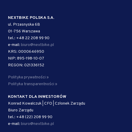
NEXTBIKE POLSKA S.A.
ul. Przasnyska 6B
01-756 Warszawa
tel.: +48 22 208 99 90
e-mail:
biuro@nextbike.pl
KRS: 0000646950
NIP: 895-198-10-07
REGON: 021336152
Polityka prywatności »
Polityka transparentności »
KONTAKT DLA INWESTORÓW
Konrad Kowalczuk | CFO | Członek Zarządu
Biuro Zarządu
tel.: +48 (22) 208 99 90
e-mail:
biuro@nextbike.pl