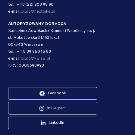
tel.: +48 (22) 208 99 90
e-mail:
biuro@nextbike.pl
AUTORYZOWANY DORADCA
Kancelaria Adwokacka Kramer i Wspólnicy sp. j.
ul. Mokotowska 51/53 lok. 1
00-542 Warszawa
tel.: + 48 39 950 15 83
e-mail:
biuro@kwlaw.pl
KRS: 0000698998
Facebook
Instagram
LinkedIn