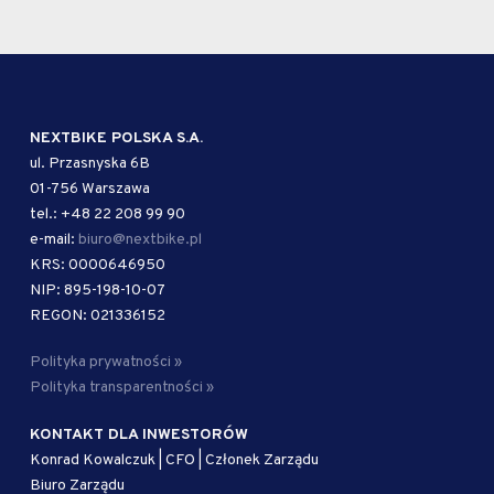
NEXTBIKE POLSKA S.A.
ul. Przasnyska 6B
01-756 Warszawa
tel.: +48 22 208 99 90
e-mail:
biuro@nextbike.pl
KRS: 0000646950
NIP: 895-198-10-07
REGON: 021336152
Polityka prywatności »
Polityka transparentności »
KONTAKT DLA INWESTORÓW
Konrad Kowalczuk | CFO | Członek Zarządu
Biuro Zarządu