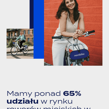
65%
Mamy ponad
udziału
w rynku
rowerów miejskich w