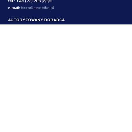
tel.: +48 (22) 208 99 90
e-mail:
biuro@nextbike.pl
AUTORYZOWANY DORADCA
Kancelaria Adwokacka Kramer i Wspólnicy sp. j.
ul. Mokotowska 51/53 lok. 1
00-542 Warszawa
tel.: + 48 39 950 15 83
e-mail:
biuro@kwlaw.pl
KRS: 0000698998
Facebook
Instagram
LinkedIn