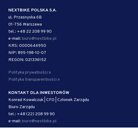
NEXTBIKE POLSKA S.A.
ul. Przasnyska 6B
01-756 Warszawa
tel.: +48 22 208 99 90
e-mail:
biuro@nextbike.pl
KRS: 0000646950
NIP: 895-198-10-07
REGON: 021336152
Polityka prywatności »
Polityka transparentności »
KONTAKT DLA INWESTORÓW
Konrad Kowalczuk | CFO | Członek Zarządu
Biuro Zarządu
tel.: +48 (22) 208 99 90
e-mail:
biuro@nextbike.pl
AUTORYZOWANY DORADCA