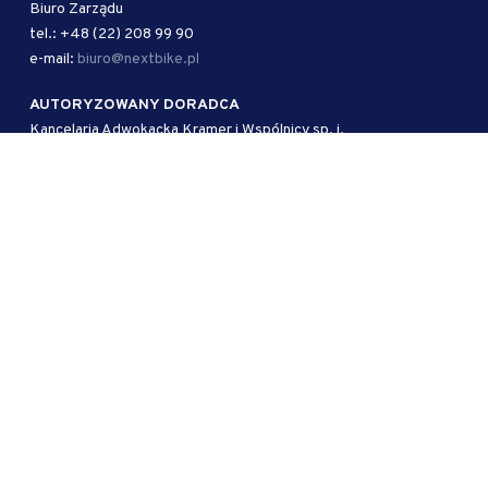
Biuro Zarządu
tel.: +48 (22) 208 99 90
e-mail:
biuro@nextbike.pl
AUTORYZOWANY DORADCA
Kancelaria Adwokacka Kramer i Wspólnicy sp. j.
ul. Mokotowska 51/53 lok. 1
00-542 Warszawa
tel.: + 48 39 950 15 83
e-mail:
biuro@kwlaw.pl
KRS: 0000698998
Facebook
Instagram
LinkedIn