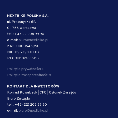
NEXTBIKE POLSKA S.A.
ul. Przasnyska 6B
01-756 Warszawa
tel.: +48 22 208 99 90
e-mail:
biuro@nextbike.pl
KRS: 0000646950
NIP: 895-198-10-07
REGON: 021336152
Polityka prywatności »
Polityka transparentności »
KONTAKT DLA INWESTORÓW
Konrad Kowalczuk | CFO | Członek Zarządu
Biuro Zarządu
tel.: +48 (22) 208 99 90
e-mail:
biuro@nextbike.pl