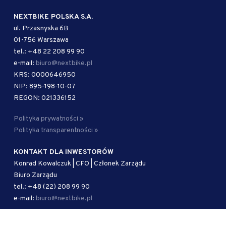
NEXTBIKE POLSKA S.A.
ul. Przasnyska 6B
01-756 Warszawa
tel.: +48 22 208 99 90
e-mail:
biuro@nextbike.pl
KRS: 0000646950
NIP: 895-198-10-07
REGON: 021336152
Polityka prywatności »
Polityka transparentności »
KONTAKT DLA INWESTORÓW
Konrad Kowalczuk | CFO | Członek Zarządu
Biuro Zarządu
tel.: +48 (22) 208 99 90
e-mail:
biuro@nextbike.pl
AUTORYZOWANY DORADCA