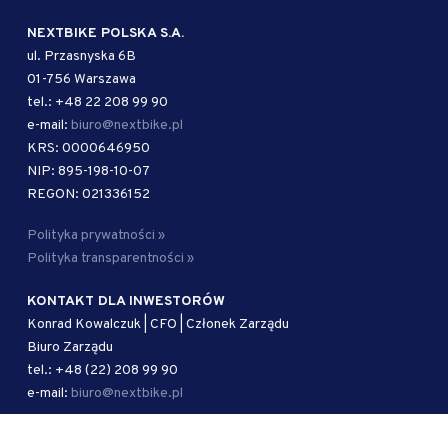
NEXTBIKE POLSKA S.A.
ul. Przasnyska 6B
01-756 Warszawa
tel.: +48 22 208 99 90
e-mail:
biuro@nextbike.pl
KRS: 0000646950
NIP: 895-198-10-07
REGON: 021336152
Polityka prywatności »
Polityka transparentności »
KONTAKT DLA INWESTORÓW
Konrad Kowalczuk | CFO | Członek Zarządu
Biuro Zarządu
tel.: +48 (22) 208 99 90
e-mail:
biuro@nextbike.pl
AUTORYZOWANY DORADCA