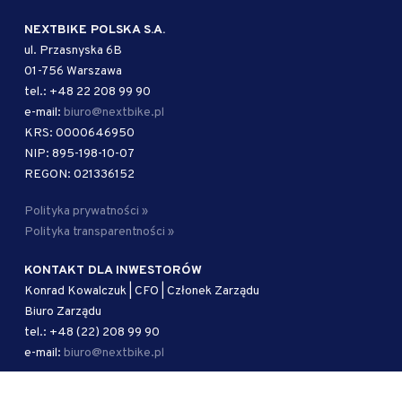
NEXTBIKE POLSKA S.A.
ul. Przasnyska 6B
01-756 Warszawa
tel.: +48 22 208 99 90
e-mail:
biuro@nextbike.pl
KRS: 0000646950
NIP: 895-198-10-07
REGON: 021336152
Polityka prywatności »
Polityka transparentności »
KONTAKT DLA INWESTORÓW
Konrad Kowalczuk | CFO | Członek Zarządu
Biuro Zarządu
tel.: +48 (22) 208 99 90
e-mail:
biuro@nextbike.pl
AUTORYZOWANY DORADCA