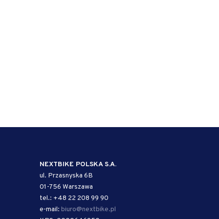
NEXTBIKE POLSKA S.A.
ul. Przasnyska 6B
01-756 Warszawa
tel.: +48 22 208 99 90
e-mail:
biuro@nextbike.pl