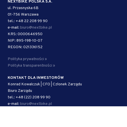
NEXTBIKE POLSKA S.A.
ul. Przasnyska 6B
01-756 Warszawa
tel.: +48 22 208 99 90
e-mail:
biuro@nextbike.pl
KRS: 0000646950
NIP: 895-198-10-07
REGON: 021336152
Polityka prywatności »
Polityka transparentności »
KONTAKT DLA INWESTORÓW
Konrad Kowalczuk | CFO | Członek Zarządu
Biuro Zarządu
tel.: +48 (22) 208 99 90
e-mail:
biuro@nextbike.pl
AUTORYZOWANY DORADCA
Kancelaria Adwokacka Kramer i Wspólnicy sp. j.