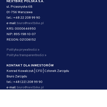
NEXTBIKE POLSKA S.A.
ul. Przasnyska 6B
01-756 Warszawa
tel.: +48 22 208 99 90
e-mail:
biuro@nextbike.pl
KRS: 0000646950
NIP: 895-198-10-07
REGON: 021336152
Polityka prywatności »
Polityka transparentności »
KONTAKT DLA INWESTORÓW
Konrad Kowalczuk | CFO | Członek Zarządu
Biuro Zarządu
tel.: +48 (22) 208 99 90
e-mail:
biuro@nextbike.pl
AUTORYZOWANY DORADCA
Kancelaria Adwokacka Kramer i Wspólnicy sp. j.