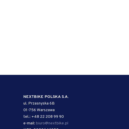
NEXTBIKE POLSKA S.A.
ul. Przasnyska 6B
01-756 Warszawa
tel.: +48 22 208 99 90
e-mail:
biuro@nextbike.pl