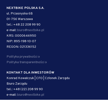
NEXTBIKE POLSKA S.A.
ul. Przasnyska 6B
01-756 Warszawa
tel.: +48 22 208 99 90
e-mail:
biuro@nextbike.pl
KRS: 0000646950
NIP: 895-198-10-07
REGON: 021336152
Polityka prywatności »
Polityka transparentności »
KONTAKT DLA INWESTORÓW
Konrad Kowalczuk | CFO | Członek Zarządu
Biuro Zarządu
tel.: +48 (22) 208 99 90
e-mail:
biuro@nextbike.pl
AUTORYZOWANY DORADCA