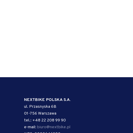
NEXTBIKE POLSKA S.A.
ul. Przasnyska 6B
01-756 Warszawa
tel.: +48 22 208 99 90
e-mail:
biuro@nextbike.pl