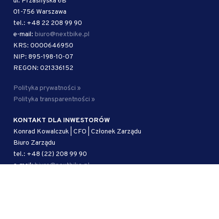
ul. Przasnyska 6B
01-756 Warszawa
tel.: +48 22 208 99 90
e-mail:
biuro@nextbike.pl
KRS: 0000646950
NIP: 895-198-10-07
REGON: 021336152
Polityka prywatności »
Polityka transparentności »
KONTAKT DLA INWESTORÓW
Konrad Kowalczuk | CFO | Członek Zarządu
Biuro Zarządu
tel.: +48 (22) 208 99 90
e-mail:
biuro@nextbike.pl
AUTORYZOWANY DORADCA
Kancelaria Adwokacka Kramer i Wspólnicy sp. j.
ul. Mokotowska 51/53 lok. 1