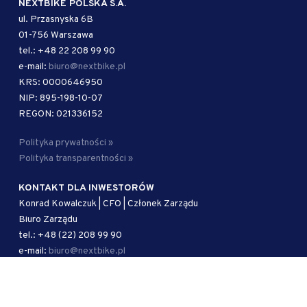
NEXTBIKE POLSKA S.A.
ul. Przasnyska 6B
01-756 Warszawa
tel.: +48 22 208 99 90
e-mail:
biuro@nextbike.pl
KRS: 0000646950
NIP: 895-198-10-07
REGON: 021336152
Polityka prywatności »
Polityka transparentności »
KONTAKT DLA INWESTORÓW
Konrad Kowalczuk | CFO | Członek Zarządu
Biuro Zarządu
tel.: +48 (22) 208 99 90
e-mail:
biuro@nextbike.pl
AUTORYZOWANY DORADCA
Kancelaria Adwokacka Kramer i Wspólnicy sp. j.