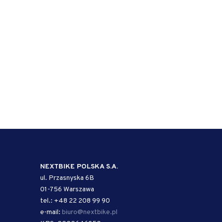
NEXTBIKE POLSKA S.A.
ul. Przasnyska 6B
01-756 Warszawa
tel.: +48 22 208 99 90
e-mail:
biuro@nextbike.pl