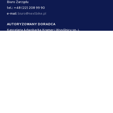
Biuro Zarządu
tel.: +48 (22) 208 99 90
e-mail:
biuro@nextbike.pl
AUTORYZOWANY DORADCA
Kancelaria Adwokacka Kramer i Wspólnicy sp. j.
ul. Mokotowska 51/53 lok. 1
00-542 Warszawa
tel.: + 48 39 950 15 83
e-mail:
biuro@kwlaw.pl
KRS: 0000698998
Facebook
Instagram
LinkedIn