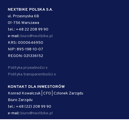
NEXTBIKE POLSKA S.A.
ul. Przasnyska 6B
01-756 Warszawa
tel.: +48 22 208 99 90
e-mail:
biuro@nextbike.pl
KRS: 0000646950
NIP: 895-198-10-07
REGON: 021336152
Polityka prywatności »
Polityka transparentności »
KONTAKT DLA INWESTORÓW
Konrad Kowalczuk | CFO | Członek Zarządu
Biuro Zarządu
tel.: +48 (22) 208 99 90
e-mail:
biuro@nextbike.pl
AUTORYZOWANY DORADCA