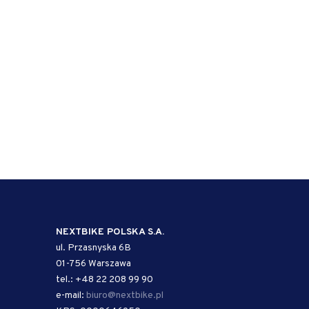
NEXTBIKE POLSKA S.A.
ul. Przasnyska 6B
01-756 Warszawa
tel.: +48 22 208 99 90
e-mail:
biuro@nextbike.pl