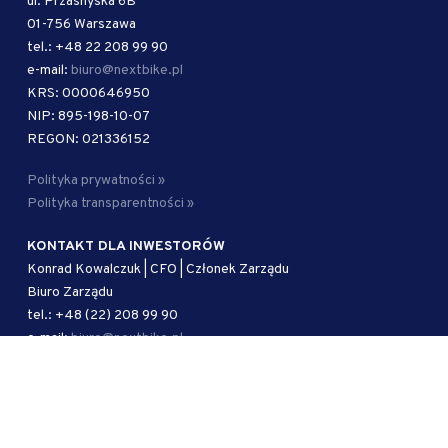
ul. Przasnyska 6B
01-756 Warszawa
tel.: +48 22 208 99 90
e-mail:
biuro@nextbike.pl
KRS: 0000646950
NIP: 895-198-10-07
REGON: 021336152
Polityka prywatności »
Polityka transparentności »
KONTAKT DLA INWESTORÓW
Konrad Kowalczuk | CFO | Członek Zarządu
Biuro Zarządu
tel.: +48 (22) 208 99 90
e-mail:
biuro@nextbike.pl
AUTORYZOWANY DORADCA
Kancelaria Adwokacka Kramer i Wspólnicy sp. j.
ul. Mokotowska 51/53 lok. 1