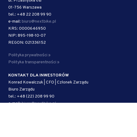
ul. Przasnyska 6B
01-756 Warszawa
tel.: +48 22 208 99 90
e-mail:
biuro@nextbike.pl
KRS: 0000646950
NIP: 895-198-10-07
REGON: 021336152
Polityka prywatności »
Polityka transparentności »
KONTAKT DLA INWESTORÓW
Konrad Kowalczuk | CFO | Członek Zarządu
Biuro Zarządu
tel.: +48 (22) 208 99 90
e-mail:
biuro@nextbike.pl
AUTORYZOWANY DORADCA
Kancelaria Adwokacka Kramer i Wspólnicy sp. j.
ul. Mokotowska 51/53 lok. 1