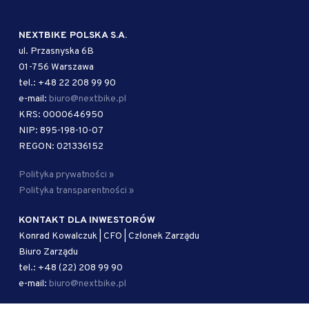
NEXTBIKE POLSKA S.A.
ul. Przasnyska 6B
01-756 Warszawa
tel.: +48 22 208 99 90
e-mail:
biuro@nextbike.pl
KRS: 0000646950
NIP: 895-198-10-07
REGON: 021336152
Polityka prywatności »
Polityka transparentności »
KONTAKT DLA INWESTORÓW
Konrad Kowalczuk | CFO | Członek Zarządu
Biuro Zarządu
tel.: +48 (22) 208 99 90
e-mail:
biuro@nextbike.pl