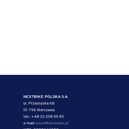
NEXTBIKE POLSKA S.A.
ul. Przasnyska 6B
01-756 Warszawa
tel.: +48 22 208 99 90
e-mail:
biuro@nextbike.pl